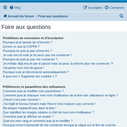
FAQ
Inscription
Connexion
R
Accueil du forum
Foire aux questions
e
Foire aux questions
c
h
Problèmes de connexion et d’inscription
Pourquoi ai-je besoin de m’inscrire ?
e
Qu’est-ce que la COPPA ?
r
Pourquoi ne puis-je pas m’inscrire ?
Je suis inscrit mais je ne peux pas me connecter !
c
Pourquoi ne puis-je pas me connecter ?
Je m’étais déjà inscrit par le passé mais ne peux à présent plus me connecter ?!
h
J’ai perdu mon mot de passe !
e
Pourquoi suis-je déconnecté automatiquement ?
À quoi sert « Supprimer les cookies » ?
r
Préférences et paramètres des utilisateurs
Comment puis-je modifier mes paramètres ?
Comment puis-je masquer mon nom d’utilisateur de la liste des utilisateurs en ligne ?
L’heure n’est pas correcte !
J’ai réglé le fuseau horaire mais l’heure n’est toujours pas correcte !
Ma langue n’apparaît pas dans la liste !
Que signifient les images situées à côté de mon nom d’utilisateur ?
Comment puis-je afficher un avatar ?
Quel est mon rang et comment puis-je le modifier ?
Pourquoi m’est-il demandé de me connecter lorsque je clique sur le lien de courrier