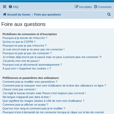
FAQ
Inscription
Connexion
R
Accueil du forum
Foire aux questions
e
Foire aux questions
c
h
Problèmes de connexion et d’inscription
Pourquoi ai-je besoin de m’inscrire ?
e
Qu’est-ce que la COPPA ?
r
Pourquoi ne puis-je pas m’inscrire ?
Je suis inscrit mais je ne peux pas me connecter !
c
Pourquoi ne puis-je pas me connecter ?
Je m’étais déjà inscrit par le passé mais ne peux à présent plus me connecter ?!
h
J’ai perdu mon mot de passe !
e
Pourquoi suis-je déconnecté automatiquement ?
À quoi sert « Supprimer les cookies » ?
r
Préférences et paramètres des utilisateurs
Comment puis-je modifier mes paramètres ?
Comment puis-je masquer mon nom d’utilisateur de la liste des utilisateurs en ligne ?
L’heure n’est pas correcte !
J’ai réglé le fuseau horaire mais l’heure n’est toujours pas correcte !
Ma langue n’apparaît pas dans la liste !
Que signifient les images situées à côté de mon nom d’utilisateur ?
Comment puis-je afficher un avatar ?
Quel est mon rang et comment puis-je le modifier ?
Pourquoi m’est-il demandé de me connecter lorsque je clique sur le lien de courrier