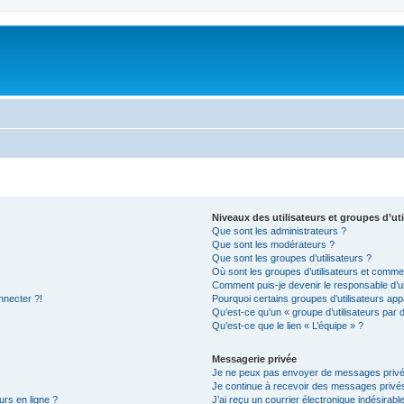
Niveaux des utilisateurs et groupes d’uti
Que sont les administrateurs ?
Que sont les modérateurs ?
Que sont les groupes d’utilisateurs ?
Où sont les groupes d’utilisateurs et commen
Comment puis-je devenir le responsable d’un
nnecter ?!
Pourquoi certains groupes d’utilisateurs app
Qu’est-ce qu’un « groupe d’utilisateurs par 
Qu’est-ce que le lien « L’équipe » ?
Messagerie privée
Je ne peux pas envoyer de messages privé
Je continue à recevoir des messages privés 
urs en ligne ?
J’ai reçu un courrier électronique indésirabl