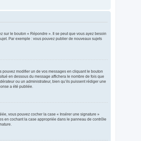
ez sur le bouton « Répondre ». Il se peut que vous ayez besoin
 sujet. Par exemple : vous pouvez publier de nouveaux sujets
s pouvez modifier un de vos messages en cliquant le bouton
e situé en dessous du message affichera le nombre de fois que
modérateur ou un administrateur, bien qu’ils puissent rédiger une
ponse a été publiée.
réée, vous pouvez cocher la case « Insérer une signature »
ages en cochant la case appropriée dans le panneau de contrôle
gnature.