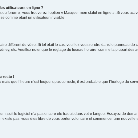
s utilisateurs en ligne ?
s du forum », vous trouverez l’option « Masquer mon statut en ligne ». Si vous activ
é comme étant un utilisateur invisible.
aire différent du vôtre. Si tel était le cas, veuillez vous rendre dans le panneau de co
ey, etc. Veuillez noter que le réglage du fuseau horaire, comme la plupart des autr
orrecte !
 mais que l’heure n’est toujours pas correcte, il est probable que l’horloge du serve
orum, soit le logiciel n’a pas encore été traduit dans votre langue. Essayez de deman
 n’existe pas, vous êtes libre de vous porter volontaire et commencer une nouvelle t