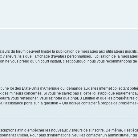
trateurs du forum peuvent limiter la publication de messages aux utilisateurs inscri
visiteurs, tels que l’affichage d’avatars personnalisés, l’utilisation de la messager
ription ne vous prend qu’un court instant, c’est pourquoi nous vous recommandons de l
t une loi des États-Unis d’Amérique qui demande aux sites internet collectant pot
 des mineurs concernés. Si vous ne savez pas si cette loi s’applique également au
 pourra vous renseigner. Veuillez noter que phpBB Limited et que les propriétaires
ue l’assistance porte sur la question « Qui dois-je contacter à propos de problèmes 
inscriptions afin d’empêcher les nouveaux visiteurs de s’inscrire. De même, il est é
s souhaitez utiliser. Pour plus d’informations, veuillez contacter un administrateur du