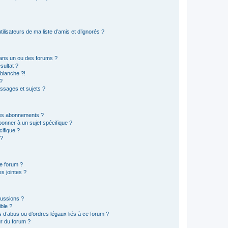
lisateurs de ma liste d’amis et d’ignorés ?
ans un ou des forums ?
sultat ?
blanche ?!
?
ssages et sujets ?
t les abonnements ?
onner à un sujet spécifique ?
ifique ?
 ?
ce forum ?
s jointes ?
cussions ?
ible ?
 d’abus ou d’ordres légaux liés à ce forum ?
r du forum ?