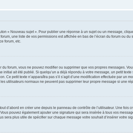
outon « Nouveau sujet ». Pour publier une réponse à un sujet ou un message, cliqu
 forum, une liste de vos permissions est affichée en bas de l’écran du forum ou du
ce forum, etc.
r du forum, vous ne pouvez modifier ou supprimer que vos propres messages. Vou
 initial ait été publié. Si quelqu’un a déjà répondu à votre message, un petit text
ion. Ce petit texte n’apparaîtra pas s’il s’agit d’une modification effectuée par un 
ue les utilisateurs normaux ne peuvent pas supprimer leur propre message si une ré
ut d’abord en créer une depuis le panneau de contrôle de l’utilisateur. Une fois c
ure. Vous pouvez également ajouter une signature qui sera insérée à tous vos mess
 vous sera plus utile de spécifier sur chaque message votre souhait d’insérer votre si