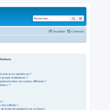
Rechercher
Recherche avancé
Inscription
Connexion
lisateurs
t puis-je en rejoindre un ?
 groupe d’utilisateurs ?
araissent dans une couleur différente ?
défaut » ?
s !
non sollicités !
e de la part de quelqu’un sur ce forum !