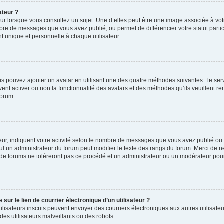
ateur ?
ur lorsque vous consultez un sujet. Une d’elles peut être une image associée à vo
mbre de messages que vous avez publié, ou permet de différencier votre statut parti
 unique et personnelle à chaque utilisateur.
ous pouvez ajouter un avatar en utilisant une des quatre méthodes suivantes : le serv
ent activer ou non la fonctionnalité des avatars et des méthodes qu’ils veuillent ren
forum.
ur, indiquent votre activité selon le nombre de messages que vous avez publié ou id
eul un administrateur du forum peut modifier le texte des rangs du forum. Merci de 
de forums ne toléreront pas ce procédé et un administrateur ou un modérateur pou
ur le lien de courrier électronique d’un utilisateur ?
s utilisateurs inscrits peuvent envoyer des courriers électroniques aux autres utili
es utilisateurs malveillants ou des robots.