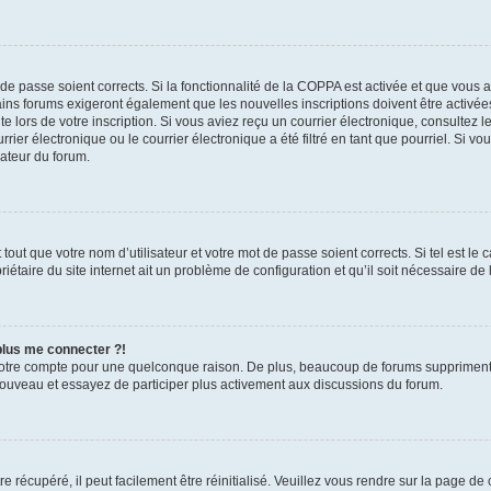
t de passe soient corrects. Si la fonctionnalité de la COPPA est activée et que vous 
ains forums exigeront également que les nouvelles inscriptions doivent être activée
te lors de votre inscription. Si vous aviez reçu un courrier électronique, consultez l
r électronique ou le courrier électronique a été filtré en tant que pourriel. Si vo
rateur du forum.
out que votre nom d’utilisateur et votre mot de passe soient corrects. Si tel est le
iétaire du site internet ait un problème de configuration et qu’il soit nécessaire de l
 plus me connecter ?!
votre compte pour une quelconque raison. De plus, beaucoup de forums suppriment pér
 nouveau et essayez de participer plus activement aux discussions du forum.
 récupéré, il peut facilement être réinitialisé. Veuillez vous rendre sur la page de