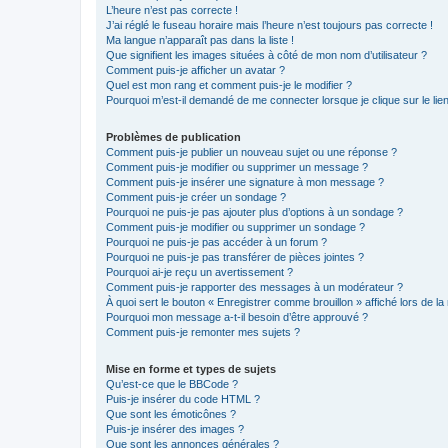
L’heure n’est pas correcte !
J’ai réglé le fuseau horaire mais l’heure n’est toujours pas correcte !
Ma langue n’apparaît pas dans la liste !
Que signifient les images situées à côté de mon nom d’utilisateur ?
Comment puis-je afficher un avatar ?
Quel est mon rang et comment puis-je le modifier ?
Pourquoi m’est-il demandé de me connecter lorsque je clique sur le lien 
Problèmes de publication
Comment puis-je publier un nouveau sujet ou une réponse ?
Comment puis-je modifier ou supprimer un message ?
Comment puis-je insérer une signature à mon message ?
Comment puis-je créer un sondage ?
Pourquoi ne puis-je pas ajouter plus d’options à un sondage ?
Comment puis-je modifier ou supprimer un sondage ?
Pourquoi ne puis-je pas accéder à un forum ?
Pourquoi ne puis-je pas transférer de pièces jointes ?
Pourquoi ai-je reçu un avertissement ?
Comment puis-je rapporter des messages à un modérateur ?
À quoi sert le bouton « Enregistrer comme brouillon » affiché lors de la 
Pourquoi mon message a-t-il besoin d’être approuvé ?
Comment puis-je remonter mes sujets ?
Mise en forme et types de sujets
Qu’est-ce que le BBCode ?
Puis-je insérer du code HTML ?
Que sont les émoticônes ?
Puis-je insérer des images ?
Que sont les annonces générales ?