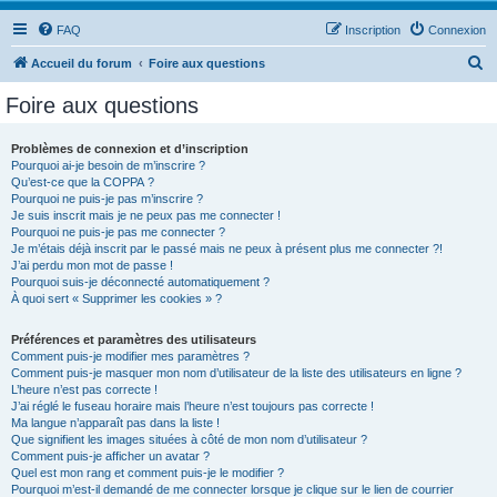
FAQ
Inscription
Connexion
R
Accueil du forum
Foire aux questions
e
Foire aux questions
c
h
Problèmes de connexion et d’inscription
Pourquoi ai-je besoin de m’inscrire ?
e
Qu’est-ce que la COPPA ?
r
Pourquoi ne puis-je pas m’inscrire ?
Je suis inscrit mais je ne peux pas me connecter !
c
Pourquoi ne puis-je pas me connecter ?
Je m’étais déjà inscrit par le passé mais ne peux à présent plus me connecter ?!
h
J’ai perdu mon mot de passe !
e
Pourquoi suis-je déconnecté automatiquement ?
À quoi sert « Supprimer les cookies » ?
r
Préférences et paramètres des utilisateurs
Comment puis-je modifier mes paramètres ?
Comment puis-je masquer mon nom d’utilisateur de la liste des utilisateurs en ligne ?
L’heure n’est pas correcte !
J’ai réglé le fuseau horaire mais l’heure n’est toujours pas correcte !
Ma langue n’apparaît pas dans la liste !
Que signifient les images situées à côté de mon nom d’utilisateur ?
Comment puis-je afficher un avatar ?
Quel est mon rang et comment puis-je le modifier ?
Pourquoi m’est-il demandé de me connecter lorsque je clique sur le lien de courrier