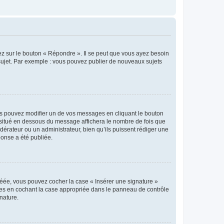
ez sur le bouton « Répondre ». Il se peut que vous ayez besoin
 sujet. Par exemple : vous pouvez publier de nouveaux sujets
s pouvez modifier un de vos messages en cliquant le bouton
e situé en dessous du message affichera le nombre de fois que
modérateur ou un administrateur, bien qu’ils puissent rédiger une
ponse a été publiée.
réée, vous pouvez cocher la case « Insérer une signature »
ages en cochant la case appropriée dans le panneau de contrôle
gnature.