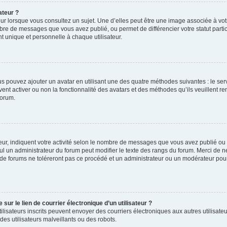
ateur ?
ur lorsque vous consultez un sujet. Une d’elles peut être une image associée à vo
mbre de messages que vous avez publié, ou permet de différencier votre statut parti
 unique et personnelle à chaque utilisateur.
ous pouvez ajouter un avatar en utilisant une des quatre méthodes suivantes : le serv
ent activer ou non la fonctionnalité des avatars et des méthodes qu’ils veuillent ren
forum.
ur, indiquent votre activité selon le nombre de messages que vous avez publié ou id
eul un administrateur du forum peut modifier le texte des rangs du forum. Merci de 
de forums ne toléreront pas ce procédé et un administrateur ou un modérateur pou
ur le lien de courrier électronique d’un utilisateur ?
s utilisateurs inscrits peuvent envoyer des courriers électroniques aux autres utili
es utilisateurs malveillants ou des robots.