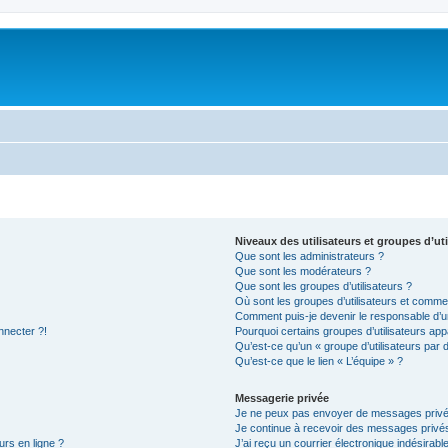
Niveaux des utilisateurs et groupes d’uti
Que sont les administrateurs ?
Que sont les modérateurs ?
Que sont les groupes d’utilisateurs ?
Où sont les groupes d’utilisateurs et commen
Comment puis-je devenir le responsable d’un
nnecter ?!
Pourquoi certains groupes d’utilisateurs app
Qu’est-ce qu’un « groupe d’utilisateurs par 
Qu’est-ce que le lien « L’équipe » ?
Messagerie privée
Je ne peux pas envoyer de messages privé
Je continue à recevoir des messages privés 
urs en ligne ?
J’ai reçu un courrier électronique indésirabl