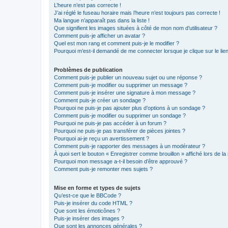
L’heure n’est pas correcte !
J’ai réglé le fuseau horaire mais l’heure n’est toujours pas correcte !
Ma langue n’apparaît pas dans la liste !
Que signifient les images situées à côté de mon nom d’utilisateur ?
Comment puis-je afficher un avatar ?
Quel est mon rang et comment puis-je le modifier ?
Pourquoi m’est-il demandé de me connecter lorsque je clique sur le lien 
Problèmes de publication
Comment puis-je publier un nouveau sujet ou une réponse ?
Comment puis-je modifier ou supprimer un message ?
Comment puis-je insérer une signature à mon message ?
Comment puis-je créer un sondage ?
Pourquoi ne puis-je pas ajouter plus d’options à un sondage ?
Comment puis-je modifier ou supprimer un sondage ?
Pourquoi ne puis-je pas accéder à un forum ?
Pourquoi ne puis-je pas transférer de pièces jointes ?
Pourquoi ai-je reçu un avertissement ?
Comment puis-je rapporter des messages à un modérateur ?
À quoi sert le bouton « Enregistrer comme brouillon » affiché lors de la 
Pourquoi mon message a-t-il besoin d’être approuvé ?
Comment puis-je remonter mes sujets ?
Mise en forme et types de sujets
Qu’est-ce que le BBCode ?
Puis-je insérer du code HTML ?
Que sont les émoticônes ?
Puis-je insérer des images ?
Que sont les annonces générales ?