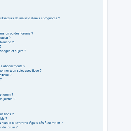
lisateurs de ma liste d’amis et d’ignorés ?
ans un ou des forums ?
sultat ?
blanche ?!
?
ssages et sujets ?
t les abonnements ?
onner à un sujet spécifique ?
ifique ?
 ?
ce forum ?
s jointes ?
cussions ?
ible ?
 d’abus ou d’ordres légaux liés à ce forum ?
r du forum ?