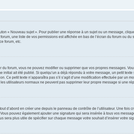
outon « Nouveau sujet ». Pour publier une réponse à un sujet ou un message, cliqu
 forum, une liste de vos permissions est affichée en bas de l’écran du forum ou du
ce forum, etc.
r du forum, vous ne pouvez modifier ou supprimer que vos propres messages. Vou
 initial ait été publié. Si quelqu’un a déjà répondu à votre message, un petit text
ion. Ce petit texte n’apparaîtra pas s’il s’agit d’une modification effectuée par un 
ue les utilisateurs normaux ne peuvent pas supprimer leur propre message si une ré
ut d’abord en créer une depuis le panneau de contrôle de l’utilisateur. Une fois c
ure. Vous pouvez également ajouter une signature qui sera insérée à tous vos mess
 vous sera plus utile de spécifier sur chaque message votre souhait d’insérer votre si