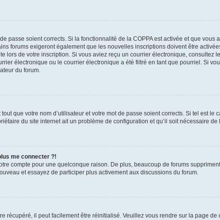
t de passe soient corrects. Si la fonctionnalité de la COPPA est activée et que vous 
ains forums exigeront également que les nouvelles inscriptions doivent être activée
te lors de votre inscription. Si vous aviez reçu un courrier électronique, consultez l
r électronique ou le courrier électronique a été filtré en tant que pourriel. Si vo
rateur du forum.
out que votre nom d’utilisateur et votre mot de passe soient corrects. Si tel est le
iétaire du site internet ait un problème de configuration et qu’il soit nécessaire de l
 plus me connecter ?!
votre compte pour une quelconque raison. De plus, beaucoup de forums suppriment pér
 nouveau et essayez de participer plus activement aux discussions du forum.
 récupéré, il peut facilement être réinitialisé. Veuillez vous rendre sur la page de