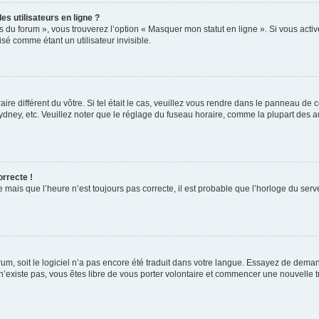
s utilisateurs en ligne ?
s du forum », vous trouverez l’option « Masquer mon statut en ligne ». Si vous activ
é comme étant un utilisateur invisible.
aire différent du vôtre. Si tel était le cas, veuillez vous rendre dans le panneau de co
ey, etc. Veuillez noter que le réglage du fuseau horaire, comme la plupart des autr
orrecte !
 mais que l’heure n’est toujours pas correcte, il est probable que l’horloge du serve
orum, soit le logiciel n’a pas encore été traduit dans votre langue. Essayez de deman
 n’existe pas, vous êtes libre de vous porter volontaire et commencer une nouvelle t