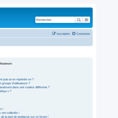
Rechercher
Recherche avancé
Inscription
Connexion
lisateurs
t puis-je en rejoindre un ?
 groupe d’utilisateurs ?
araissent dans une couleur différente ?
défaut » ?
s !
non sollicités !
e de la part de quelqu’un sur ce forum !