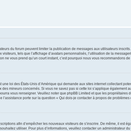
trateurs du forum peuvent limiter la publication de messages aux utilisateurs inscri
visiteurs, tels que l’affichage d’avatars personnalisés, l’utilisation de la messager
ription ne vous prend qu’un court instant, c’est pourquoi nous vous recommandons de l
t une loi des États-Unis d’Amérique qui demande aux sites internet collectant pot
 des mineurs concernés. Si vous ne savez pas si cette loi s’applique également au
 pourra vous renseigner. Veuillez noter que phpBB Limited et que les propriétaires
ue l’assistance porte sur la question « Qui dois-je contacter à propos de problèmes 
inscriptions afin d’empêcher les nouveaux visiteurs de s’inscrire. De même, il est é
s souhaitez utiliser. Pour plus d’informations, veuillez contacter un administrateur du