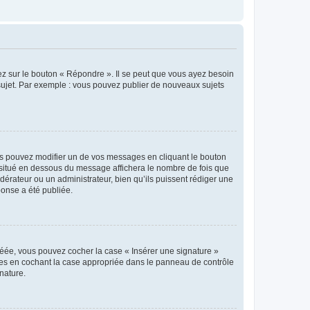
ez sur le bouton « Répondre ». Il se peut que vous ayez besoin
 sujet. Par exemple : vous pouvez publier de nouveaux sujets
s pouvez modifier un de vos messages en cliquant le bouton
e situé en dessous du message affichera le nombre de fois que
modérateur ou un administrateur, bien qu’ils puissent rédiger une
ponse a été publiée.
réée, vous pouvez cocher la case « Insérer une signature »
ages en cochant la case appropriée dans le panneau de contrôle
gnature.