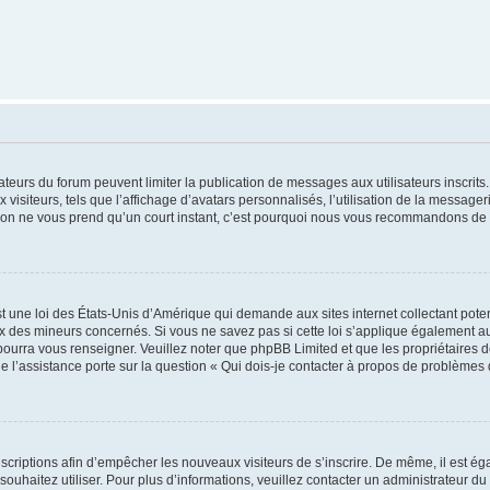
trateurs du forum peuvent limiter la publication de messages aux utilisateurs inscri
visiteurs, tels que l’affichage d’avatars personnalisés, l’utilisation de la messager
ription ne vous prend qu’un court instant, c’est pourquoi nous vous recommandons de l
t une loi des États-Unis d’Amérique qui demande aux sites internet collectant pot
 des mineurs concernés. Si vous ne savez pas si cette loi s’applique également au
 pourra vous renseigner. Veuillez noter que phpBB Limited et que les propriétaires
ue l’assistance porte sur la question « Qui dois-je contacter à propos de problèmes 
inscriptions afin d’empêcher les nouveaux visiteurs de s’inscrire. De même, il est é
s souhaitez utiliser. Pour plus d’informations, veuillez contacter un administrateur du