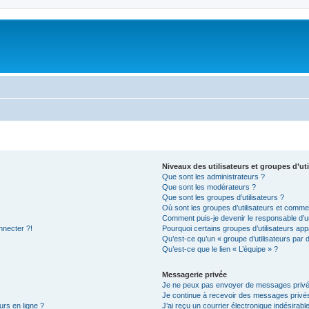
Niveaux des utilisateurs et groupes d’uti
Que sont les administrateurs ?
Que sont les modérateurs ?
Que sont les groupes d’utilisateurs ?
Où sont les groupes d’utilisateurs et commen
Comment puis-je devenir le responsable d’un
nnecter ?!
Pourquoi certains groupes d’utilisateurs app
Qu’est-ce qu’un « groupe d’utilisateurs par 
Qu’est-ce que le lien « L’équipe » ?
Messagerie privée
Je ne peux pas envoyer de messages privé
Je continue à recevoir des messages privés 
urs en ligne ?
J’ai reçu un courrier électronique indésirabl