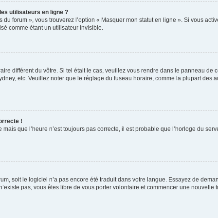
s utilisateurs en ligne ?
s du forum », vous trouverez l’option « Masquer mon statut en ligne ». Si vous activ
é comme étant un utilisateur invisible.
aire différent du vôtre. Si tel était le cas, veuillez vous rendre dans le panneau de co
ey, etc. Veuillez noter que le réglage du fuseau horaire, comme la plupart des autr
orrecte !
 mais que l’heure n’est toujours pas correcte, il est probable que l’horloge du serve
orum, soit le logiciel n’a pas encore été traduit dans votre langue. Essayez de deman
 n’existe pas, vous êtes libre de vous porter volontaire et commencer une nouvelle t