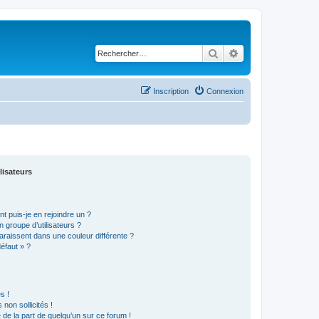
Rechercher
Recherche avancé
Inscription
Connexion
lisateurs
t puis-je en rejoindre un ?
 groupe d’utilisateurs ?
araissent dans une couleur différente ?
défaut » ?
s !
non sollicités !
e de la part de quelqu’un sur ce forum !