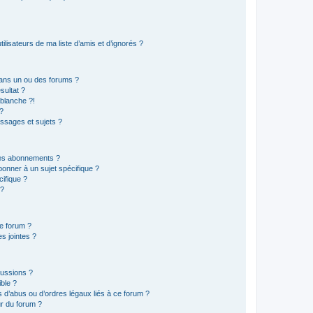
lisateurs de ma liste d’amis et d’ignorés ?
ans un ou des forums ?
sultat ?
blanche ?!
?
ssages et sujets ?
t les abonnements ?
onner à un sujet spécifique ?
ifique ?
 ?
ce forum ?
s jointes ?
cussions ?
ible ?
 d’abus ou d’ordres légaux liés à ce forum ?
r du forum ?