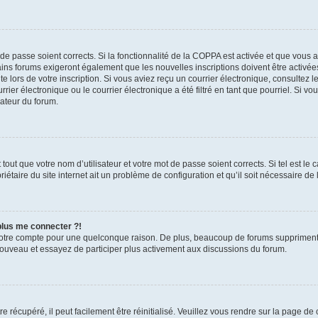
t de passe soient corrects. Si la fonctionnalité de la COPPA est activée et que vous 
ains forums exigeront également que les nouvelles inscriptions doivent être activée
te lors de votre inscription. Si vous aviez reçu un courrier électronique, consultez l
r électronique ou le courrier électronique a été filtré en tant que pourriel. Si vo
rateur du forum.
out que votre nom d’utilisateur et votre mot de passe soient corrects. Si tel est le
iétaire du site internet ait un problème de configuration et qu’il soit nécessaire de l
 plus me connecter ?!
votre compte pour une quelconque raison. De plus, beaucoup de forums suppriment pér
 nouveau et essayez de participer plus activement aux discussions du forum.
 récupéré, il peut facilement être réinitialisé. Veuillez vous rendre sur la page de