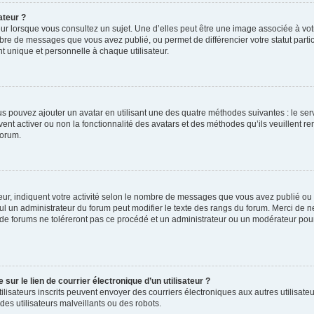
ateur ?
ur lorsque vous consultez un sujet. Une d’elles peut être une image associée à vo
mbre de messages que vous avez publié, ou permet de différencier votre statut parti
 unique et personnelle à chaque utilisateur.
ous pouvez ajouter un avatar en utilisant une des quatre méthodes suivantes : le serv
ent activer ou non la fonctionnalité des avatars et des méthodes qu’ils veuillent ren
forum.
ur, indiquent votre activité selon le nombre de messages que vous avez publié ou id
eul un administrateur du forum peut modifier le texte des rangs du forum. Merci de 
de forums ne toléreront pas ce procédé et un administrateur ou un modérateur pou
ur le lien de courrier électronique d’un utilisateur ?
s utilisateurs inscrits peuvent envoyer des courriers électroniques aux autres utili
es utilisateurs malveillants ou des robots.