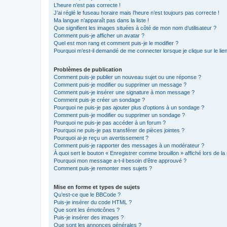
L’heure n’est pas correcte !
J’ai réglé le fuseau horaire mais l’heure n’est toujours pas correcte !
Ma langue n’apparaît pas dans la liste !
Que signifient les images situées à côté de mon nom d’utilisateur ?
Comment puis-je afficher un avatar ?
Quel est mon rang et comment puis-je le modifier ?
Pourquoi m’est-il demandé de me connecter lorsque je clique sur le lien 
Problèmes de publication
Comment puis-je publier un nouveau sujet ou une réponse ?
Comment puis-je modifier ou supprimer un message ?
Comment puis-je insérer une signature à mon message ?
Comment puis-je créer un sondage ?
Pourquoi ne puis-je pas ajouter plus d’options à un sondage ?
Comment puis-je modifier ou supprimer un sondage ?
Pourquoi ne puis-je pas accéder à un forum ?
Pourquoi ne puis-je pas transférer de pièces jointes ?
Pourquoi ai-je reçu un avertissement ?
Comment puis-je rapporter des messages à un modérateur ?
À quoi sert le bouton « Enregistrer comme brouillon » affiché lors de la 
Pourquoi mon message a-t-il besoin d’être approuvé ?
Comment puis-je remonter mes sujets ?
Mise en forme et types de sujets
Qu’est-ce que le BBCode ?
Puis-je insérer du code HTML ?
Que sont les émoticônes ?
Puis-je insérer des images ?
Que sont les annonces générales ?