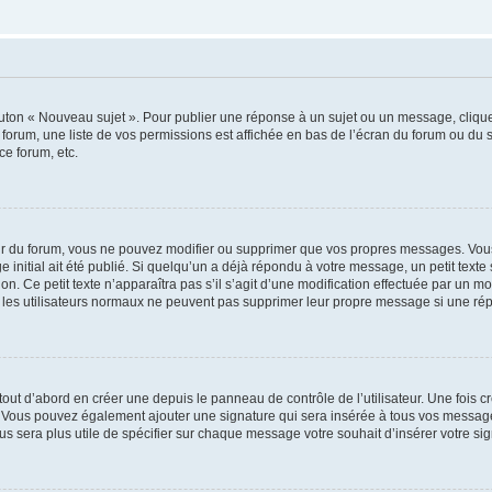
outon « Nouveau sujet ». Pour publier une réponse à un sujet ou un message, cliqu
 forum, une liste de vos permissions est affichée en bas de l’écran du forum ou du
ce forum, etc.
r du forum, vous ne pouvez modifier ou supprimer que vos propres messages. Vou
 initial ait été publié. Si quelqu’un a déjà répondu à votre message, un petit text
ion. Ce petit texte n’apparaîtra pas s’il s’agit d’une modification effectuée par un 
ue les utilisateurs normaux ne peuvent pas supprimer leur propre message si une ré
ut d’abord en créer une depuis le panneau de contrôle de l’utilisateur. Une fois c
ure. Vous pouvez également ajouter une signature qui sera insérée à tous vos mess
 vous sera plus utile de spécifier sur chaque message votre souhait d’insérer votre si