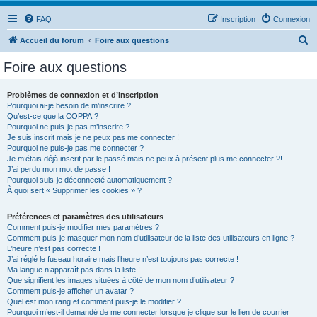
FAQ
Inscription
Connexion
R
Accueil du forum
Foire aux questions
e
Foire aux questions
c
h
Problèmes de connexion et d’inscription
Pourquoi ai-je besoin de m’inscrire ?
e
Qu’est-ce que la COPPA ?
r
Pourquoi ne puis-je pas m’inscrire ?
Je suis inscrit mais je ne peux pas me connecter !
c
Pourquoi ne puis-je pas me connecter ?
Je m’étais déjà inscrit par le passé mais ne peux à présent plus me connecter ?!
h
J’ai perdu mon mot de passe !
e
Pourquoi suis-je déconnecté automatiquement ?
À quoi sert « Supprimer les cookies » ?
r
Préférences et paramètres des utilisateurs
Comment puis-je modifier mes paramètres ?
Comment puis-je masquer mon nom d’utilisateur de la liste des utilisateurs en ligne ?
L’heure n’est pas correcte !
J’ai réglé le fuseau horaire mais l’heure n’est toujours pas correcte !
Ma langue n’apparaît pas dans la liste !
Que signifient les images situées à côté de mon nom d’utilisateur ?
Comment puis-je afficher un avatar ?
Quel est mon rang et comment puis-je le modifier ?
Pourquoi m’est-il demandé de me connecter lorsque je clique sur le lien de courrier