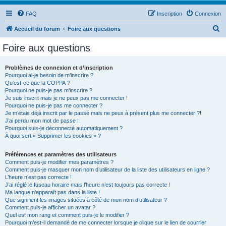
FAQ
Inscription
Connexion
R
Accueil du forum
Foire aux questions
e
Foire aux questions
c
h
Problèmes de connexion et d’inscription
Pourquoi ai-je besoin de m’inscrire ?
e
Qu’est-ce que la COPPA ?
r
Pourquoi ne puis-je pas m’inscrire ?
Je suis inscrit mais je ne peux pas me connecter !
c
Pourquoi ne puis-je pas me connecter ?
Je m’étais déjà inscrit par le passé mais ne peux à présent plus me connecter ?!
h
J’ai perdu mon mot de passe !
e
Pourquoi suis-je déconnecté automatiquement ?
À quoi sert « Supprimer les cookies » ?
r
Préférences et paramètres des utilisateurs
Comment puis-je modifier mes paramètres ?
Comment puis-je masquer mon nom d’utilisateur de la liste des utilisateurs en ligne ?
L’heure n’est pas correcte !
J’ai réglé le fuseau horaire mais l’heure n’est toujours pas correcte !
Ma langue n’apparaît pas dans la liste !
Que signifient les images situées à côté de mon nom d’utilisateur ?
Comment puis-je afficher un avatar ?
Quel est mon rang et comment puis-je le modifier ?
Pourquoi m’est-il demandé de me connecter lorsque je clique sur le lien de courrier