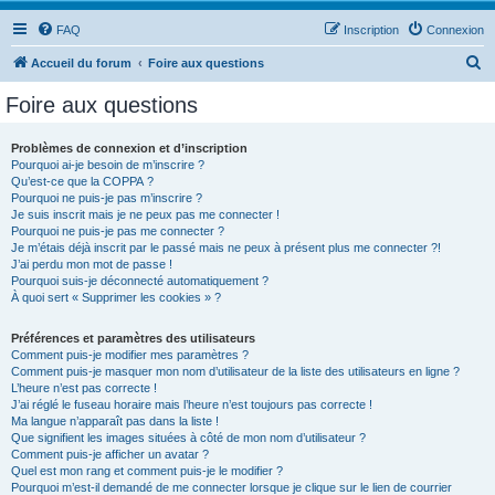
FAQ
Inscription
Connexion
R
Accueil du forum
Foire aux questions
e
Foire aux questions
c
h
Problèmes de connexion et d’inscription
Pourquoi ai-je besoin de m’inscrire ?
e
Qu’est-ce que la COPPA ?
r
Pourquoi ne puis-je pas m’inscrire ?
Je suis inscrit mais je ne peux pas me connecter !
c
Pourquoi ne puis-je pas me connecter ?
Je m’étais déjà inscrit par le passé mais ne peux à présent plus me connecter ?!
h
J’ai perdu mon mot de passe !
e
Pourquoi suis-je déconnecté automatiquement ?
À quoi sert « Supprimer les cookies » ?
r
Préférences et paramètres des utilisateurs
Comment puis-je modifier mes paramètres ?
Comment puis-je masquer mon nom d’utilisateur de la liste des utilisateurs en ligne ?
L’heure n’est pas correcte !
J’ai réglé le fuseau horaire mais l’heure n’est toujours pas correcte !
Ma langue n’apparaît pas dans la liste !
Que signifient les images situées à côté de mon nom d’utilisateur ?
Comment puis-je afficher un avatar ?
Quel est mon rang et comment puis-je le modifier ?
Pourquoi m’est-il demandé de me connecter lorsque je clique sur le lien de courrier