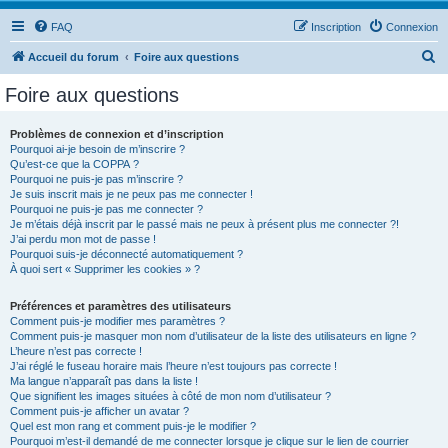
FAQ
Inscription
Connexion
R
Accueil du forum
Foire aux questions
e
Foire aux questions
c
h
Problèmes de connexion et d’inscription
Pourquoi ai-je besoin de m’inscrire ?
e
Qu’est-ce que la COPPA ?
r
Pourquoi ne puis-je pas m’inscrire ?
Je suis inscrit mais je ne peux pas me connecter !
c
Pourquoi ne puis-je pas me connecter ?
Je m’étais déjà inscrit par le passé mais ne peux à présent plus me connecter ?!
h
J’ai perdu mon mot de passe !
e
Pourquoi suis-je déconnecté automatiquement ?
À quoi sert « Supprimer les cookies » ?
r
Préférences et paramètres des utilisateurs
Comment puis-je modifier mes paramètres ?
Comment puis-je masquer mon nom d’utilisateur de la liste des utilisateurs en ligne ?
L’heure n’est pas correcte !
J’ai réglé le fuseau horaire mais l’heure n’est toujours pas correcte !
Ma langue n’apparaît pas dans la liste !
Que signifient les images situées à côté de mon nom d’utilisateur ?
Comment puis-je afficher un avatar ?
Quel est mon rang et comment puis-je le modifier ?
Pourquoi m’est-il demandé de me connecter lorsque je clique sur le lien de courrier